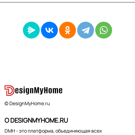
© DesignMyHome.ru
О DESIGNMYHOME.RU
DMH - это платформа, объединяющая всех