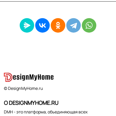
© DesignMyHome.ru
О DESIGNMYHOME.RU
DMH - это платформа, объединяющая всех