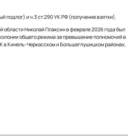
й подлог) и ч.3 ст.290 УК РФ (получение взятки).
й области Николай Плаксин в феврале 2026 года был
 колонии общего режима за превышение полномочий в
К в Кинель-Черкасском и Большеглушицком районах,