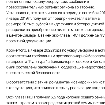
подчиненным по делу о коррупции, сообщили в
правоохранительных органах региона во вторник.
Установлено, что экс-чиновник в период с сентября 201
январь 2019гг. получил от предпринимателя взятку в
размере 26 тыс. рублей в виде скидки и беспроцентной
рассрочки на приобретение жилья в многоквартирном 
в центре Самары. Взамен экс-глава ГИСН должен был 
проектной документации.
Кроме того, в январе 2022 года по указу Захарина в а
соответствии требованиям противопожарной безопасно
нацпроекта "Культура" в Большечерниговском и Кинел
были составлены заключения, содержащие недостовер
энергетической безопасности.
В соответствии с этими документами самарский Минст
эксплуатацию, что привело к срыву реализации нацпро
Экс-глава ГИСН получил 3,5 года колонии общего режи
также штрафом в размере десятикратной суммы взятки 