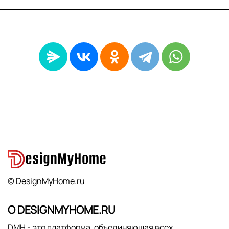
© DesignMyHome.ru
О DESIGNMYHOME.RU
DMH - это платформа, объединяющая всех