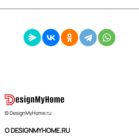
© DesignMyHome.ru
О DESIGNMYHOME.RU