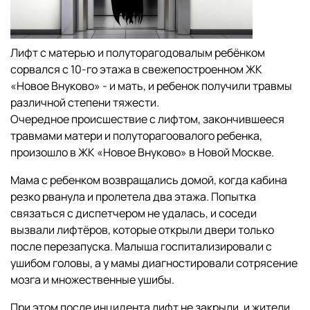
Лифт с матерью и полуторагодовалым ребёнком
сорвался с 10-го этажа в свежепостроенном ЖК
«Новое Внуково» - и мать, и ребенок получили травмы
различной степени тяжести.
Очередное происшествие с лифтом, закончившееся
травмами матери и полуторагоовалого ребенка,
произошло в ЖК «Новое Внуково» в Новой Москве.
Мама с ребенком возвращались домой, когда кабина
резко рванула и пролетела два этажа. Попытка
связаться с диспетчером не удалась, и соседи
вызвали лифтёров, которые открыли двери только
после перезапуска. Малыша госпитализировали с
ушибом головы, а у мамы диагностировали сотрясение
мозга и множественные ушибы.
При этом после инцидента лифт не закрыли, и жители