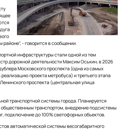
кту
оящее
ются
едуга
вого
 районе", - говорится в сообщении.
спортной инфраструктуры стали одной из тем
истр дорожной деятельности Максим Оськин, в 2026
дублера Московского проспекта (одна из самых
ь реализацию проекта метробуса) и третьего этапа
 Ленинского проспекта (центральная улица
ной транспортной системы города. Планируется
я общественным транспортом, внедрение подсистемы
г, подключение до 100% светофорных объектов.
стов автоматической системы весогабаритного