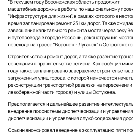
"В текущем году Воронежская область продолжит
масштабные дорожные работы по национальному прое
"Инфраструктура для жизни", в рамках которого в наст
время запланирован ремонт 231 км дорог. Также ожида
завершение капитального ремонта моста через реку В
и путепровода в городе Россошь, реконструкция мосто
перехода на трассе "Воронеж - Луганск" в Острогожском
Строительство и ремонт дорог, а также развитие тран
совещания в правительстве региона. Как сообщил мин
году также запланировано завершение строительства 
загруженных улиц города, с которой намечается начат
реконструкции транспортной развязки на пересечении
левобережной части города) и улицы Остужева.
Предполагается и дальнейшее развитие интеллектуаль
внедрение подсистемы диспетчеризации и управлени
диспетчеризации и управления служб содержания доро
Оськин анонсировал введение в эксплуатацию пяти по