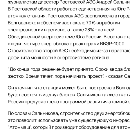
журналистам директор Ростовской АЭС Андрей Сальни
В Ростовской области работает единственная на Юге 
атомная станция. Ростовская АЭС расположена в горо
Волгодонске и обеспечивает около 70% выработки
электроэнергии в регионе, а также 28% - во всей
Объединенной энергосистеме Юга России. В состав ст
входит четыре энергоблока с реакторами ВВЭР-1000.
Строительство второй АЭС необходимо из-за нараста
дефицита мощности в энергосистеме региона.
"До конца года решение будет принято. Сроки ввода б
жестко. Время течет, пора начинать проект", - сказал С
Он уточнил, что станция может быть построена в Волг
будет состоять из двух блоков. Сальников также отмет
России предусмотрено программой развития атомной э
По словам Сальникова, строительство двух энергобло
это позволит использовать уже существующую инфраст
"Атоммаш", который производит оборудование для ато