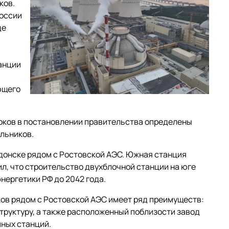
ков.
России
де
анции
ющего
локов в постановлении правительства определены
альников.
одонске рядом с Ростовской АЭС. Южная станция
ил, что строительство двухблочной станции на юге
нергетики РФ до 2042 года.
ков рядом с Ростовской АЭС имеет ряд преимуществ:
руктуру, а также расположенный поблизости завод
мных станций.