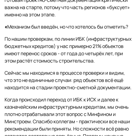
Готовая проектно-сметная документация критически
важна на старте, потому что часть регионов «буксует»
именно на этом этапе.
«
Механизм был введён, но что хотелось бы отметить?
По нашим проверкам, по линии ИБК (инфраструктурных
бюджетных кредитов) у нас примерно 21% объектов
имеют перенос сроков - от года до четырёх лет, при
этом растёт стоимость строительства.
Сейчас мы находимся в процессе проверки и видим,
что это не единичные случаи: ряд объектов всё ещё
находится на стадии проектно-сметной документации.
Когда происходил переход от ИБК к ИСК и далее к
казначейским инфраструктурным кредитам, мы очень
плотно отрабатывали этот вопрос с Минфином и
Минстроем. Спасибо коллегам - практически все наши
рекомендации были приняты. Но сложности всё равно