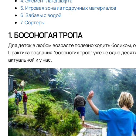
4. Элемент ландшафта
5. Игровая зона из подручных материалов
6. Забавы с водой
7. Сортеры
1. БОСОНОГАЯ ТРОПА
Для деток в любом возрасте полезно ходить босиком, 
Практика создания “босоногих троп” уже не одно десят
актуальной и у нас.