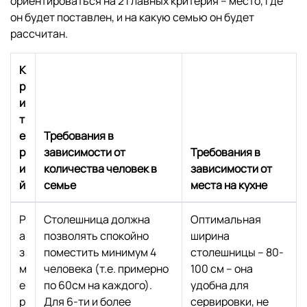
ориентироваться на 2 главных критерия – место, где
он будет поставлен, и на какую семью он будет
рассчитан.
К
р
и
т
е
Требования в
р
зависимости от
Требования в
и
количества человек в
зависимости от
й
семье
места на кухне
Р
Столешница должна
Оптимальная
а
позволять спокойно
ширина
з
поместить минимум 4
столешницы – 80-
м
человека (т.е. примерно
100 см – она
е
по 60см на каждого).
удобна для
р
Для 6-ти и более
сервировки, не