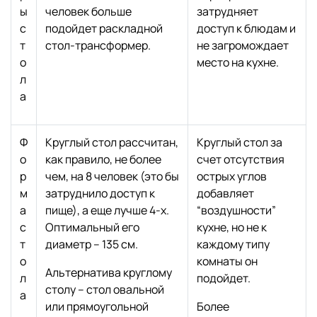
ы
человек больше
затрудняет
с
подойдет раскладной
доступ к блюдам и
т
стол-трансформер.
не загромождает
о
место на кухне.
л
а
Ф
Круглый стол рассчитан,
Круглый стол за
о
как правило, не более
счет отсутствия
р
чем, на 8 человек (это бы
острых углов
м
затруднило доступ к
добавляет
а
пище), а еще лучше 4-х.
“воздушности”
с
Оптимальный его
кухне, но не к
т
диаметр – 135 см.
каждому типу
о
комнаты он
Альтернатива круглому
л
подойдет.
столу – стол овальной
а
или прямоугольной
Более