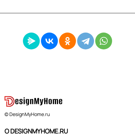
© DesignMyHome.ru
О DESIGNMYHOME.RU