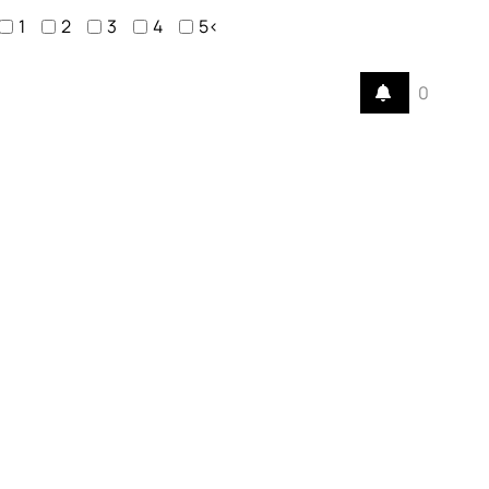
1
2
3
4
5<
0