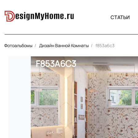
СТАТЬИ
Фотоальбомы
Дизайн Ванной Комнаты
f853a6c3
F853A6C3