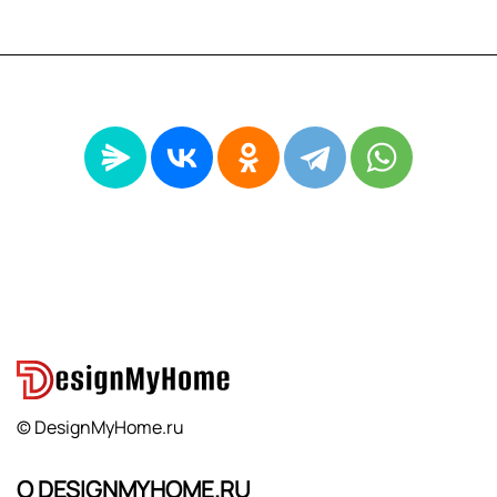
© DesignMyHome.ru
О DESIGNMYHOME.RU