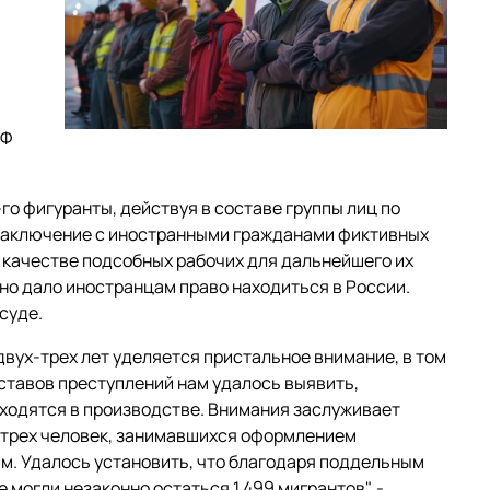
РФ
-го фигуранты, действуя в составе группы лиц по
 заключение с иностранными гражданами фиктивных
 качестве подсобных рабочих для дальнейшего их
но дало иностранцам право находиться в России.
суде.
двух-трех лет уделяется пристальное внимание, в том
ставов преступлений нам удалось выявить,
аходятся в производстве. Внимания заслуживает
з трех человек, занимавшихся оформлением
м. Удалось установить, что благодаря поддельным
 могли незаконно остаться 1 499 мигрантов", -