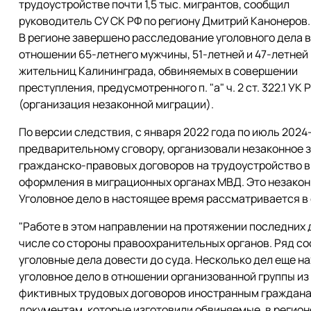
трудоустройстве почти 1,5 тыс. мигрантов, сообщил
руководитель СУ СК РФ по региону Дмитрий Канонеров.
В регионе завершено расследование уголовного дела в
отношении 65-летнего мужчины, 51-летней и 47-летней
жительниц Калининграда, обвиняемых в совершении
преступления, предусмотренного п. "а" ч. 2 ст. 322.1 УК 
(организация незаконной миграции).
По версии следствия, с января 2022 года по июль 2024
предварительному сговору, организовали незаконное
гражданско-правовых договоров на трудоустройство в
оформления в миграционных органах МВД. Это незакон
Уголовное дело в настоящее время рассматривается в 
"Работе в этом направлении на протяжении последних 
числе со стороны правоохранительных органов. Ряд со
уголовные дела довести до суда. Несколько дел еще н
уголовное дело в отношении организованной группы и
фиктивных трудовых договоров иностранным граждана
документам, которые изготовили обвиняемые, в регионе