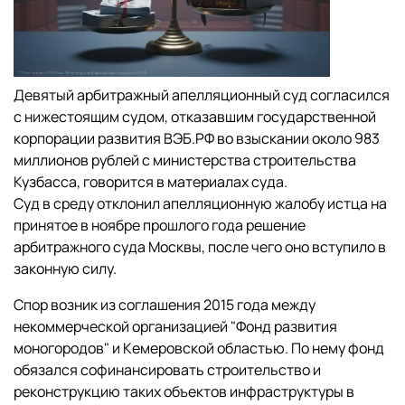
Девятый арбитражный апелляционный суд согласился
с нижестоящим судом, отказавшим государственной
корпорации развития ВЭБ.РФ во взыскании около 983
миллионов рублей с министерства строительства
Кузбасса, говорится в материалах суда.
Суд в среду отклонил апелляционную жалобу истца на
принятое в ноябре прошлого года решение
арбитражного суда Москвы, после чего оно вступило в
законную силу.
Спор возник из соглашения 2015 года между
некоммерческой организацией "Фонд развития
моногородов" и Кемеровской областью. По нему фонд
обязался софинансировать строительство и
реконструкцию таких объектов инфраструктуры в