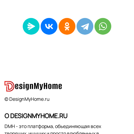
© DesignMyHome.ru
О DESIGNMYHOME.RU
DMH - это платформа, объединяющая всех
творящих, ищущих и просто влюбленных в