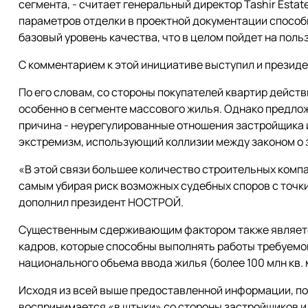
сегмента, - считает генеральный директор Tashir Estat
параметров отделки в проектной документации способ
базовый уровень качества, что в целом пойдет на поль
С комментарием к этой инициативе выступил и прези
По его словам, со стороны покупателей квартир действ
особенно в сегменте массового жилья. Однако предло
причина - неурегулированные отношения застройщика 
экстремизм, использующий коллизии между законом о з
«В этой связи большее количество строительных комп
самым убирая риск возможных судебных споров с точки
дополнил президент НОСТРОЙ.
Существенным сдерживающим фактором также являет
кадров, которые способны выполнять работы требуемо
национального объема ввода жилья (более 100 млн кв. 
Исходя из всей выше предоставленной информации, пол
воспринимается «в штыки» со стороны застройщиков и