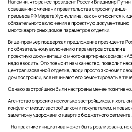
Напомни, что ранее президент России Владимир Путин 
совещании с членами правительства спросил у вице-
премьера РФ Марата Хуснуллина, как он относится к ид
обязательного включения в проектную документацию
многоквартирных домов параметров отделки.
Вице-премьер поддержал предложение президента Ро
по обязательному включению параметров отделки в
проектную документацию многоквартирных домов: «Аб
надо вводить. Это повысит нам качество, позволит нас
централизованной отделке, люди просто экономят свои
дом построили, все начинают его ремонтировать в тече
Однако застройщики были настроены менее позитивно.
Агентство опросило несколько застройщиков, и хоть он
конфликт между застройщиком и покупателем, и повысит
заметному удорожанию квартир бюджетного сегмента.
- На практике инициатива может быть реализована, но 