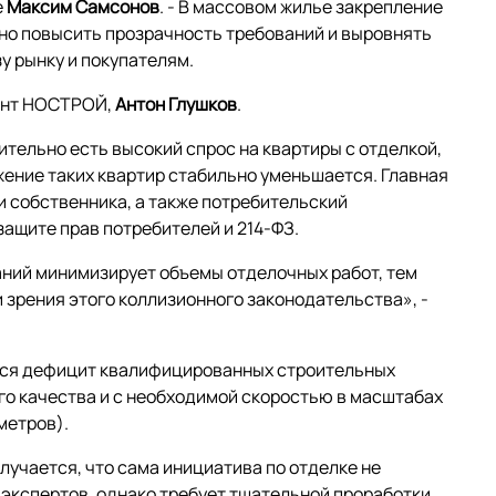
e
Максим
Самсонов
. - В массовом жилье закрепление
но повысить прозрачность требований и выровнять
зу рынку и покупателям.
дент НОСТРОЙ,
Антон
Глушков
.
ительно есть высокий спрос на квартиры с отделкой,
жение таких квартир стабильно уменьшается. Главная
и собственника, а также потребительский
ащите прав потребителей и 214-ФЗ.
аний минимизирует объемы отделочных работ, тем
 зрения этого коллизионного законодательства», -
ся дефицит квалифицированных строительных
го качества и с необходимой скоростью в масштабах
метров).
учается, что сама инициатива по отделке не
 экспертов, однако требует тщательной проработки