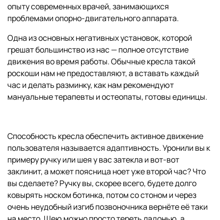
опыту современных врачей, занимающихся
проблемами опорно-двигательного аппарата.
Одна из основных негативных установок, которой
грешат большинство из нас — полное отсутствие
движения во время работы. Обычные кресла такой
роскоши нам не предоставляют, а вставать каждый
час и делать разминку, как нам рекомендуют
мануальные терапевты и остеопаты, готовы единицы.
Способность кресла обеспечить активное движение
пользователя называется адаптивность. Уронили вы к
примеру ручку или шея у вас затекла и вот-вот
заклинит, а может поясница ноет уже второй час? Что
вы сделаете? Ручку вы, скорее всего, будете долго
ковырять носком ботинка, потом со стоном и через
очень неудобный изгиб позвоночника вернёте её таки
на место. Шею можно просто тереть ладонью, а