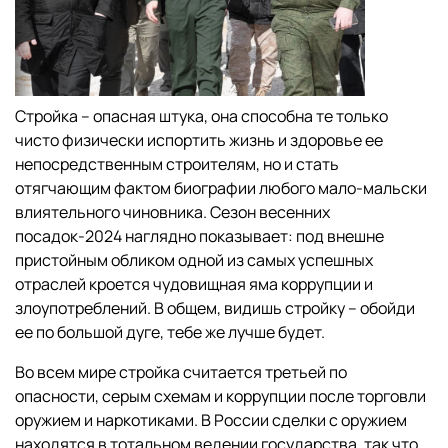
Стройка – опасная штука, она способна те только
чисто физически испортить жизнь и здоровье ее
непосредственным строителям, но и стать
отягчающим фактом биографии любого мало-мальски
влиятельного чиновника. Сезон весенних
посадок-2024 наглядно показывает: под внешне
пристойным обликом одной из самых успешных
отраслей кроется чудовищная яма коррупции и
злоупотреблений. В общем, видишь стройку – обойди
ее по большой дуге, тебе же лучше будет.
Во всем мире стройка считается третьей по
опасности, серым схемам и коррупции после торговли
оружием и наркотиками. В России сделки с оружием
находятся в тотальном ведении государства, так что