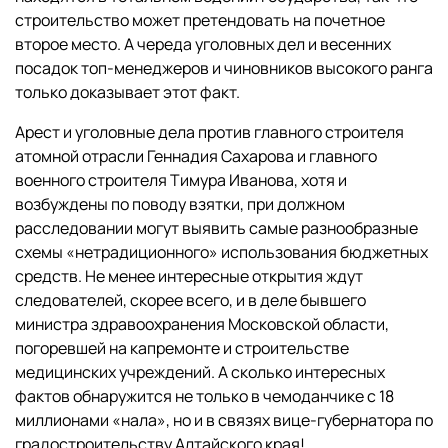
строительство может претендовать на почетное
второе место. А череда уголовных дел и весенних
посадок топ-менеджеров и чиновников высокого ранга
только доказывает этот факт.
Арест и уголовные дела против главного строителя
атомной отрасли Геннадия Сахарова и главного
военного строителя Тимура Иванова, хотя и
возбуждены по поводу взятки, при должном
расследовании могут выявить самые разнообразные
схемы «нетрадиционного» использования бюджетных
средств. Не менее интересные открытия ждут
следователей, скорее всего, и в деле бывшего
министра здравоохранения Московской области,
погоревшей на капремонте и строительстве
медицинских учреждений. А сколько интересных
фактов обнаружится не только в чемоданчике с 18
миллионами «нала», но и в связях вице-губернатора по
градостроительству Алтайского края!