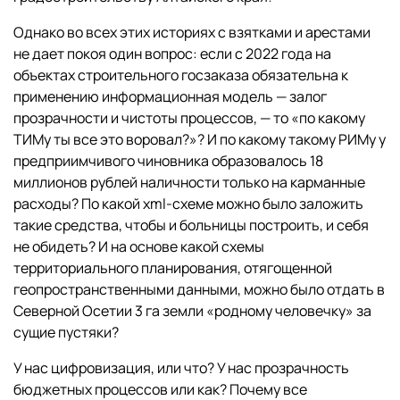
Однако во всех этих историях с взятками и арестами
не дает покоя один вопрос: если с 2022 года на
объектах строительного госзаказа обязательна к
применению информационная модель — залог
прозрачности и чистоты процессов, — то «по какому
ТИМу ты все это воровал?»? И по какому такому РИМу у
предприимчивого чиновника образовалось 18
миллионов рублей наличности только на карманные
расходы? По какой xml-схеме можно было заложить
такие средства, чтобы и больницы построить, и себя
не обидеть? И на основе какой схемы
территориального планирования, отягощенной
геопространственными данными, можно было отдать в
Северной Осетии 3 га земли «родному человечку» за
сущие пустяки?
У нас цифровизация, или что? У нас прозрачность
бюджетных процессов или как? Почему все