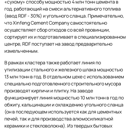
«сухому» способу мощностью 4 млн тонн цемента в
год, работающий на смеси альтернативного топлива
(ввод RDF - 30%) и угольного сланца. Примечательно,
что Xinfeng Cement Company самостоятельно
осуществляет сбор отходов со всей провинции,
сортирует их и подготавливает в специализированном
центре, RDF поступает на завод предварительно
измельченным.
В рамках кластера также работает линия по
утилизации стального и железного шлака мощностью
13 млн тонн в год. В отдельном цехе с использованием
специально подготовленного строительного мусора
производят кирпичи и плитку. На заводе
функционирует линия мощностью 10 млн тонн в год по
обжигу, кальцинации и охлаждению угольного сланца
(он в последующем используется как для цементных
печей, так и для производства алюмосиликатной
керамики и стекловолокна). Из твердых бытовых