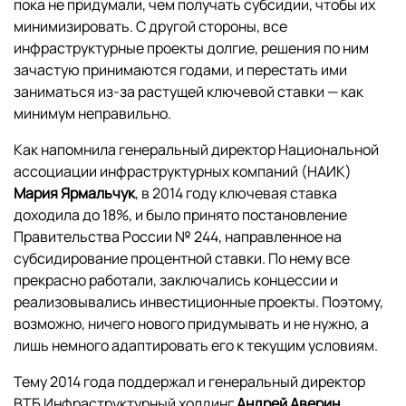
пока не придумали, чем получать субсидии, чтобы их
минимизировать. С другой стороны, все
инфраструктурные проекты долгие, решения по ним
зачастую принимаются годами, и перестать ими
заниматься из-за растущей ключевой ставки — как
минимум неправильно.
Как напомнила генеральный директор Национальной
ассоциации инфраструктурных компаний (НАИК)
Мария Ярмальчук
, в 2014 году ключевая ставка
доходила до 18%, и было принято постановление
Правительства России № 244, направленное на
субсидирование процентной ставки. По нему все
прекрасно работали, заключались концессии и
реализовывались инвестиционные проекты. Поэтому,
возможно, ничего нового придумывать и не нужно, а
лишь немного адаптировать его к текущим условиям.
Тему 2014 года поддержал и генеральный директор
ВТБ Инфраструктурный холдинг
Андрей Аверин
,