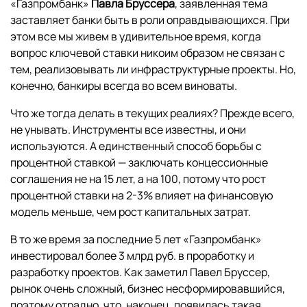
«Газпромбанк»
Павла Бруссера
, заявленная тема
заставляет банки быть в роли оправдывающихся. При
этом все мы живем в удивительное время, когда
вопрос ключевой ставки никоим образом не связан с
тем, реализовывать ли инфраструктурные проекты. Но,
конечно, банкиры всегда во всем виноваты.
Что же тогда делать в текущих реалиях? Прежде всего,
не унывать. Инструменты все известны, и они
используются. А единственный способ борьбы с
процентной ставкой — заключать концессионные
соглашения не на 15 лет, а на 100, потому что рост
процентной ставки на 2-3% влияет на финансовую
модель меньше, чем рост капитальных затрат.
В то же время за последние 5 лет «Газпромбанк»
инвестировал более 3 млрд руб. в проработку и
разработку проектов. Как заметил Павел Бруссер,
рынок очень сложный, бизнес несформировавшийся,
поэтому отрадно, что, наконец, появилась такая