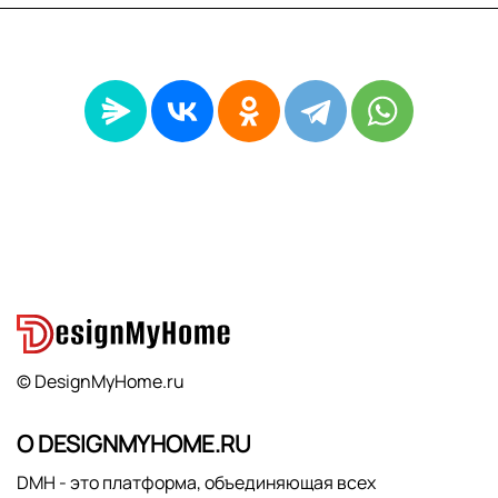
© DesignMyHome.ru
О DESIGNMYHOME.RU
DMH - это платформа, объединяющая всех