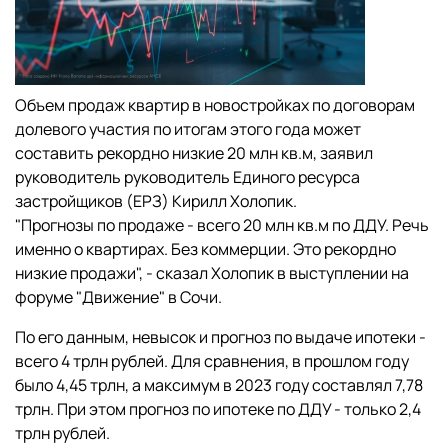
‎‎Объем продаж квартир в новостройках по договорам
долевого участия по итогам этого года может
составить рекордно низкие 20 млн кв.м, заявил
руководитель руководитель Единого ресурса
застройщиков (ЕРЗ) Кирилл Холопик.
‎"Прогнозы по продаже - всего 20 млн кв.м по ДДУ. Речь
именно о квартирах. Без коммерции. Это рекордно
низкие продажи", - сказал Холопик в выступлении на
форуме "Движение" в Сочи.
‎По его данным, невысок и прогноз по выдаче ипотеки -
всего 4 трлн рублей. Для сравнения, в прошлом году
было 4,45 трлн, а максимум в 2023 году составлял 7,78
трлн. При этом прогноз по ипотеке по ДДУ - только 2,4
трлн рублей.