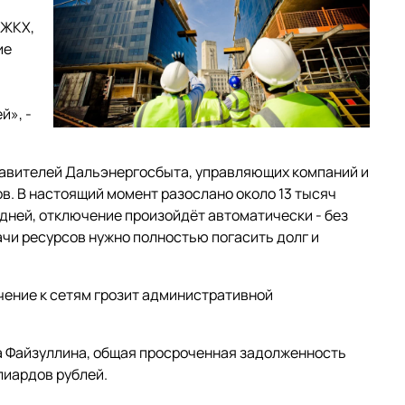
 ЖКХ,
ие
й», -
тавителей Дальэнергосбыта, управляющих компаний и
в. В настоящий момент разослано около 13 тысяч
 дней, отключение произойдёт автоматически - без
чи ресурсов нужно полностью погасить долг и
ение к сетям грозит административной
а Файзуллина, общая просроченная задолженность
лиардов рублей.