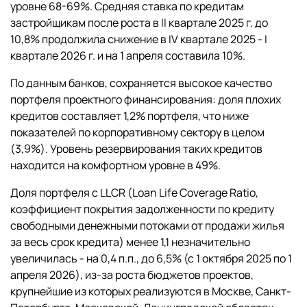
уровне 68-69%. Средняя ставка по кредитам
застройщикам после роста в II квартале 2025 г. до
10,8% продолжила снижение в IV квартале 2025 - I
квартале 2026 г. и на 1 апреля составила 10%.
По данным банков, сохраняется высокое качество
портфеля проектного финансирования: доля плохих
кредитов составляет 1,2% портфеля, что ниже
показателей по корпоративному сектору в целом
(3,9%). Уровень резервирования таких кредитов
находится на комфортном уровне в 49%.
Доля портфеля с LLCR (Loan Life Coverage Ratio,
коэффициент покрытия задолженности по кредиту
свободными денежными потоками от продажи жилья
за весь срок кредита) менее 1,1 незначительно
увеличилась - на 0,4 п.п., до 6,5% (с 1 октября 2025 по 1
апреля 2026), из-за роста бюджетов проектов,
крупнейшие из которых реализуются в Москве, Санкт-