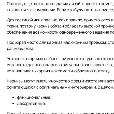
Поэтому еще на этапе создания дизайн-проекта помеще
находиться в помещении. Если это будут шторы плиссе,
Для гостиной или спальни, как правило, применяются ш
ткани, поэтому карниз обязан обладать высокой прочн
обеспечения возможности одновременного вешания по
Подбирая место для карниза над оконным проемом, сто
размеры окна.
Установка карниза на большой высоте от уровня оконно
установка длинного карниза визуально расширяет его
устанавливать карниз максимально близко к потолку.
Карнизы могут иметь множество форм и изготавливают
сочетающихся с оригинальными интерьерами. В целом,
функциональные;
декоративные.
Первый тип карнизов производится из алюминия и мож