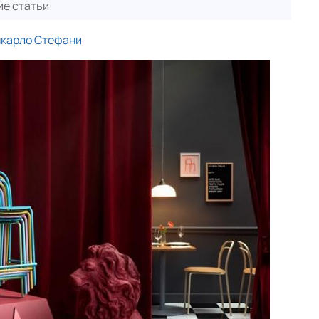
е статьи
нкарло Стефани