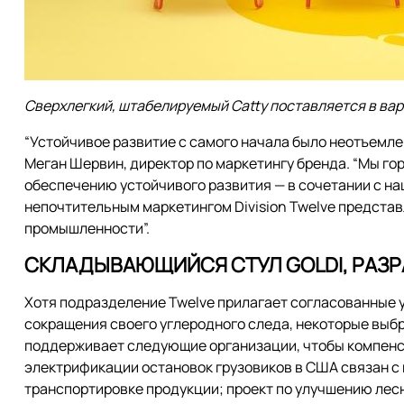
Сверхлегкий, штабелируемый Catty поставляется в вариа
“Устойчивое развитие с самого начала было неотъемлем
Меган Шервин, директор по маркетингу бренда. “Мы гор
обеспечению устойчивого развития — в сочетании с на
непочтительным маркетингом Division Twelve представ
промышленности”.
СКЛАДЫВАЮЩИЙСЯ СТУЛ GOLDI, РАЗ
Хотя подразделение Twelve прилагает согласованные 
сокращения своего углеродного следа, некоторые выб
поддерживает следующие организации, чтобы компенс
электрификации остановок грузовиков в США связан с
транспортировке продукции; проект по улучшению лес