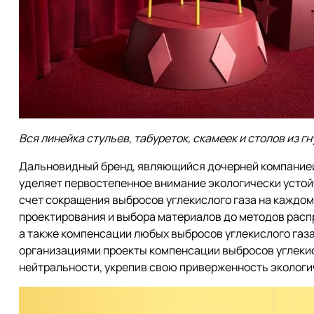
Вся линейка стульев, табуреток, скамеек и столов из гн
Дальновидный бренд, являющийся дочерней компанией K
уделяет первостепенное внимание экологически устой
счет сокращения выбросов углекислого газа на каждом
проектирования и выбора материалов до методов распр
а также компенсации любых выбросов углекислого газа
организациями проекты компенсации выбросов углекисл
нейтральности, укрепив свою приверженность экологи