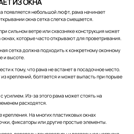
ЕТ ИЗ ОКНА
ла появляется небольшой люфт, рама начинает
 открывании окна сетка слегка смещается.
 при сильном ветре или сквозняке конструкция может
а окнах, которые часто открывают для проветривания.
ная сетка должна подходить к конкретному оконному
е и высоте.
ти к тому, что рама не встанет в посадочное место.
 из креплений, болтается и может выпасть при порыве
с усилием. Из-за этого рама может стоять на
временем расходятся.
 крепления. На многих пластиковых окнах
чки, фиксаторы или другие простые элементы.
мороз, перепады температуры и постоянная нагрузка.