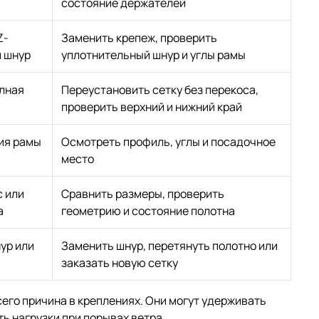
состояние держателей
Z-
Заменить крепеж, проверить
 шнур
уплотнительный шнур и углы рамы
лная
Переустановить сетку без перекоса,
проверить верхний и нижний край
ия рамы
Осмотреть профиль, углы и посадочное
место
с или
Сравнить размеры, проверить
а
геометрию и состояние полотна
ур или
Заменить шнур, перетянуть полотно или
заказать новую сетку
сего причина в креплениях. Они могут удерживать
ь нагрузки при порывах ветра.