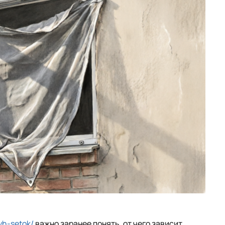
yh-setok/
важно заранее понять, от чего зависит