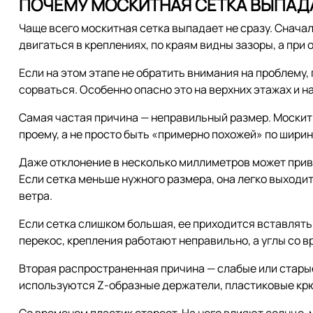
ПОЧЕМУ МОСКИТНАЯ СЕТКА ВЫПАДА
Чаще всего москитная сетка выпадает не сразу. Снача
двигаться в креплениях, по краям видны зазоры, а при
Если на этом этапе не обратить внимания на проблему,
сорваться. Особенно опасно это на верхних этажах и н
Самая частая причина — неправильный размер. Москит
проему, а не просто быть «примерно похожей» по ширин
Даже отклонение в несколько миллиметров может привес
Если сетка меньше нужного размера, она легко выходит
ветра.
Если сетка слишком большая, ее приходится вставлять 
перекос, крепления работают неправильно, а углы со 
Вторая распространенная причина — слабые или старые
используются Z-образные держатели, пластиковые крю
Со временем пластик стареет. На него влияют солнце, 