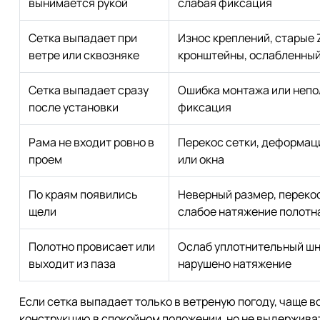
вынимается рукой
слабая фиксация
Сетка выпадает при
Износ креплений, старые 
ветре или сквозняке
кронштейны, ослабленный
Сетка выпадает сразу
Ошибка монтажа или непо
после установки
фиксация
Рама не входит ровно в
Перекос сетки, деформац
проем
или окна
По краям появились
Неверный размер, переко
щели
слабое натяжение полотн
Полотно провисает или
Ослаб уплотнительный шн
выходит из паза
нарушено натяжение
Если сетка выпадает только в ветреную погоду, чаще в
конструкцию в спокойном положении, но не выдерживат