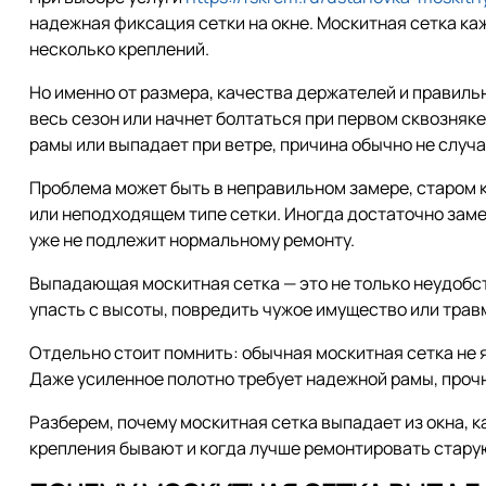
надежная фиксация сетки на окне. Москитная сетка каж
несколько креплений.
Но именно от размера, качества держателей и правильн
весь сезон или начнет болтаться при первом сквозняке.
рамы или выпадает при ветре, причина обычно не случа
Проблема может быть в неправильном замере, старом 
или неподходящем типе сетки. Иногда достаточно заме
уже не подлежит нормальному ремонту.
Выпадающая москитная сетка — это не только неудобс
упасть с высоты, повредить чужое имущество или трав
Отдельно стоит помнить: обычная москитная сетка не 
Даже усиленное полотно требует надежной рамы, проч
Разберем, почему москитная сетка выпадает из окна, к
крепления бывают и когда лучше ремонтировать старую 