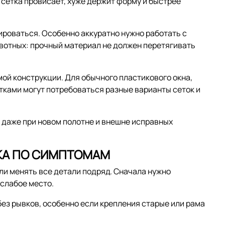
 сетка провисает, хуже держит форму и быстрее
ироваться. Особенно аккуратно нужно работать с
вотных: прочный материал не должен перетягивать
ой конструкции. Для обычного пластикового окна,
тками могут потребоваться разные варианты сеток и
 даже при новом полотне и внешне исправных
ИКА ПО СИМПТОМАМ
ли менять все детали подряд. Сначала нужно
 слабое место.
 без рывков, особенно если крепления старые или рама