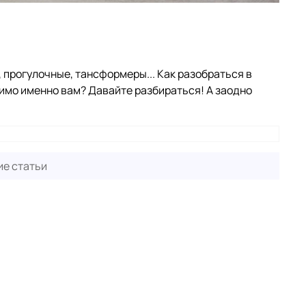
прогулочные, тансформеры... Как разобраться в
димо именно вам? Давайте разбираться! А заодно
е статьи