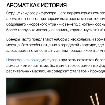
АРОМАТ КАК ИСТОРИЯ
Сердце каждого диффузора — его парфюмерная композ
ароматов, новогодние версии выстроены как настоящи
бодрящего «морозного утра» — свежего, с нотами сосны,
более тёплую композицию: ваниль, корица, мускатный о
Бренды часто предлагают наборы с несколькими арома
месяца. Это особенно ценно в городской квартире, где
здесь аромат становится главным проводником в зимн
Новогодние аромадиффузоры
при этом остаются безоп
домашними животными. Большинство современных фор
растительных маслах, не содержат фталатов и проходя