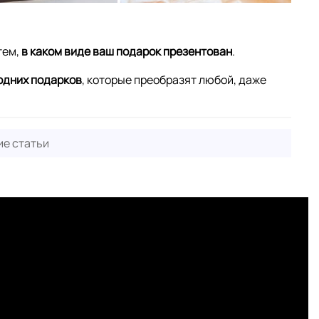
тем,
в каком виде ваш подарок презентован
.
годних подарков
, которые преобразят любой, даже
е статьи