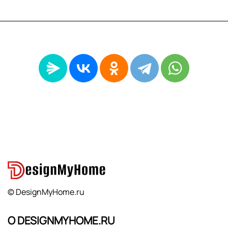
© DesignMyHome.ru
О DESIGNMYHOME.RU