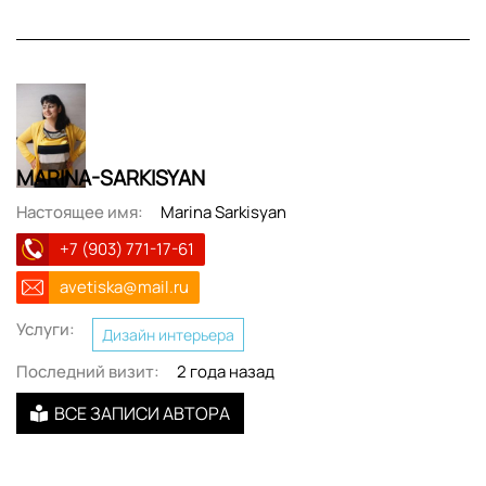
MARINA-SARKISYAN
Настоящее имя:
Marina Sarkisyan
+7 (903) 771-17-61
avetiska@mail.ru
Услуги:
Дизайн интерьера
Последний визит:
2 года назад
ВСЕ ЗАПИСИ АВТОРА