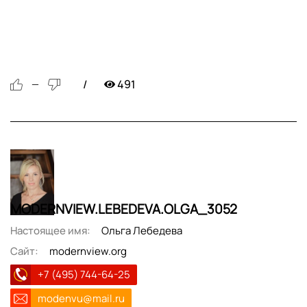
491
—
MODERNVIEW.LEBEDEVA.OLGA_3052
Настоящее имя:
Ольга Лебедева
Сайт:
modernview.org
+7 (495) 744-64-25
modenvu@mail.ru