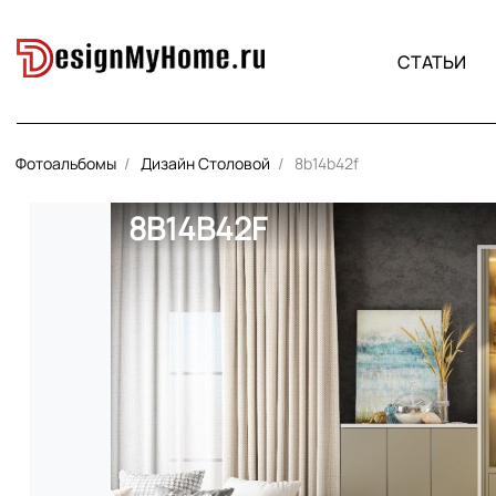
СТАТЬИ
Фотоальбомы
Дизайн Столовой
8b14b42f
8B14B42F