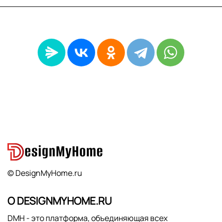
© DesignMyHome.ru
О DESIGNMYHOME.RU
DMH - это платформа, объединяющая всех