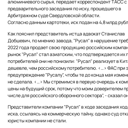
алюминиевого сырья, передает корреспондент ТАСС с
предварительного заседания по иску, прошедшего в
Арбитражном суде Свердловской области.
Согласно данным картотеки, иск подан на 4,8 млрд рубл
Как пояснил представитель истца адвокат Станислав
Добшевич, по мнению завода, "Русал" в нарушение тр
2022 года продает свою продукцию российским компани
рынок "Русал" стал азиатским, что подтверждается их
потребителей они не понизили: "Русал" реализует в К
дешевле, чем российскому потребителю. <…> ФАС при 
предупреждение "Русалу", чтобы те до конца мая изме
не сделала. <…> Мы стремимся в первую очередь к ком
цены на будущий срок, потому что моим доверителем п
числе для российского оборонного сектора", - сказал он
Представители компании "Русал" в ходе заседания хо
иска, ссылаясь на коммерческую тайну, однако суд отк
юристы компании не стали.