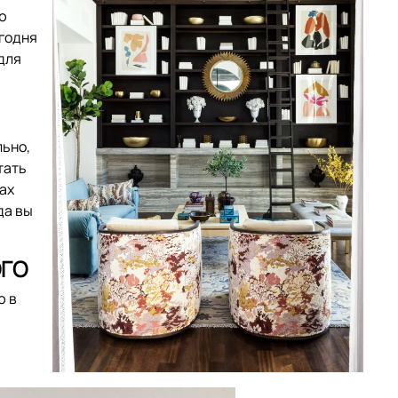
ю
егодня
для
льно,
тать
ах
да вы
ОГО
ю в