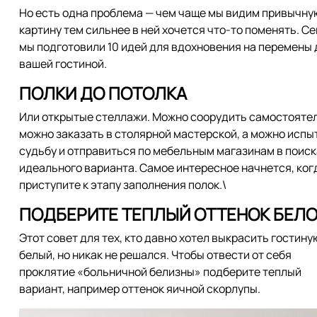
Но есть одна проблема — чем чаще мы видим привычну
картину тем сильнее в ней хочется что-то поменять. С
мы подготовили 10 идей для вдохновения на перемены 
вашей гостиной.
ПОЛКИ ДО ПОТОЛКА
Или открытые стеллажи. Можно соорудить самостояте
можно заказать в столярной мастерской, а можно испы
судьбу и отправиться по мебельным магазинам в поиск
идеального варианта. Самое интересное начнется, ког
приступите к этапу заполнения полок.\
ПОДБЕРИТЕ ТЕПЛЫЙ ОТТЕНОК БЕЛ
Этот совет для тех, кто давно хотел выкрасить гостину
белый, но никак не решался. Чтобы отвести от себя
проклятие «больничной белизны» подберите теплый
вариант, например оттенок яичной скорлупы.