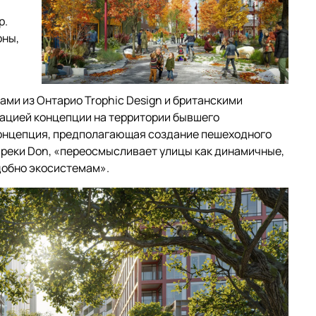
р.
оны,
ами из Онтарио Trophic Design и британскими
изацией концепции на территории бывшего
концепция, предполагающая создание пешеходного
 реки Don, «переосмысливает улицы как динамичные,
добно экосистемам».