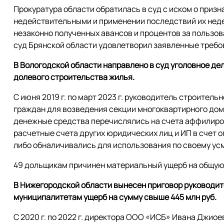
Прокуратура области обратилась в суд с иском о приз
недействительными и применении последствий их неде
незаконно полученных авансов и процентов за польз
суд Брянской области удовлетворил заявленные требо
В Вологодской области направлено в суд уголовное де
долевого строительства жилья.
С июня 2019 г. по март 2023 г. руководитель строител
граждан для возведения секции многоквартирного дом
денежные средства перечислялись на счета аффилиро
расчетные счета других юридических лиц и ИП в счет о
либо обналичивались для использования по своему ус
49 дольщикам причинен материальный ущерб на общую
В Нижегородской области вынесен приговор руководи
муниципалитетам ущерб на сумму свыше 445 млн руб.
С 2020 г. по 2022 г. директора ООО «ИСБ» Ивана Джи