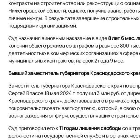
контракты на строительство или реконструкцию социа
Нижегородской области, однако, получив аванс, работ
личные нужды. В результате завершение строительных
подрядными организациями.
Суд назначил виновным наказание в виде
8 лет 6 мес.
колонии общего режима со штрафом в размере 800 тыс.
деятельностью в коммерческих организациях в сфере 
муниципальных контрактов, на срок 2 года 9 мес.
Бывший заместитель губернатора Краснодарского края
Заместитель губернатора Краснодарского края по воп
Сергей Власов 18 мая 2024 г. получил 3 млн руб. от д
Краснодарского края», действовавшего в рамках опер
покровительствовать взяткодателю, который, в свою о
вознаграждения от фирм, осуществлявших строительст
Суд приговорил его к
11 годам лишения свободы
со штра
должности на государственной службе и в органах ме