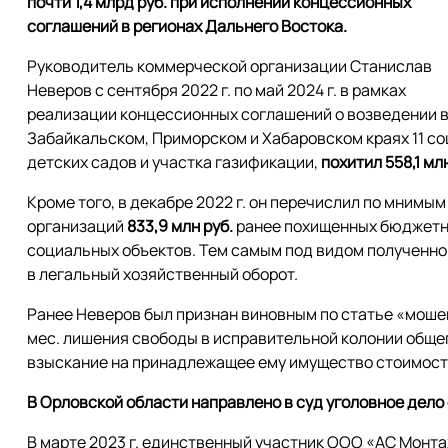
почти 1,4 млрд руб. при исполнении концессионных
соглашений в регионах Дальнего Востока.
Руководитель коммерческой организации Станислав
Неверов с сентября 2022 г. по май 2024 г. в рамках
реализации концессионных соглашений о возведении 
Забайкальском, Приморском и Хабаровском краях 11 со
детских садов и участка газификации,
похитил 558,1 млн
Кроме того, в декабре 2022 г. он перечислил по мним
организаций
833,9 млн руб.
ранее похищенных бюджетн
социальных объектов. Тем самым под видом полученно
в легальный хозяйственный оборот.
Ранее Неверов был признан виновным по статье «мошен
мес. лишения свободы в исправительной колонии обще
взыскание на принадлежащее ему имущество стоимость
В Орловской области направлено в суд уголовное дело
В марте 2023 г. единственный участник ООО «АС Монт