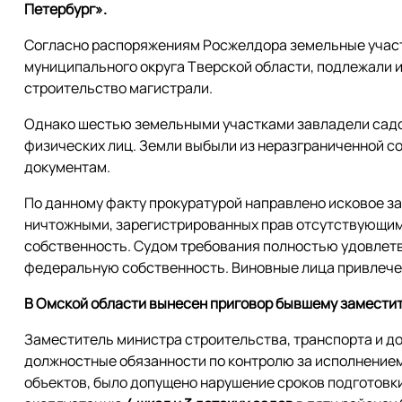
Петербург».
Согласно распоряжениям Росжелдора земельные участ
муниципального округа Тверской области, подлежали 
строительство магистрали.
Однако шестью земельными участками завладели сад
физических лиц. Земли выбыли из неразграниченной с
документам.
По данному факту прокуратурой направлено исковое з
ничтожными, зарегистрированных прав отсутствующим
собственность. Судом требования полностью удовлет
федеральную собственность. Виновные лица привлеч
В Омской области вынесен приговор бывшему замести
Заместитель министра строительства, транспорта и д
должностные обязанности по контролю за исполнением
объектов, было допущено нарушение сроков подготовки