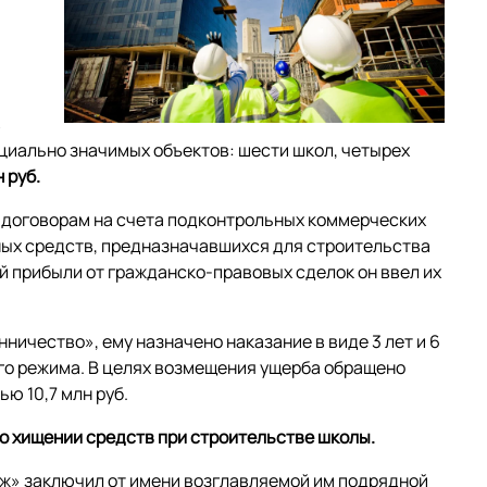
в
циально значимых объектов: шести школ, четырех
 руб.
ым договорам на счета подконтрольных коммерческих
ых средств, предназначавшихся для строительства
й прибыли от гражданско-правовых сделок он ввел их
ничество», ему назначено наказание в виде 3 лет и 6
го режима. В целях возмещения ущерба обращено
ю 10,7 млн руб.
 о хищении средств при строительстве школы.
аж» заключил от имени возглавляемой им подрядной