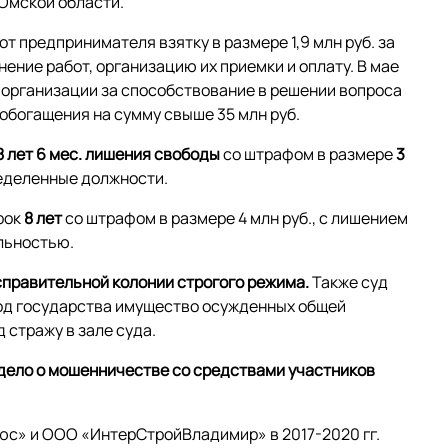
 Омской области.
 от предпринимателя взятку в размере 1,9 млн руб. за
ение работ, организацию их приемки и оплату. В мае
й организации за способствование в решении вопроса
обогащения на сумму свыше 35 млн руб.
8 лет 6 мес. лишения свободы
со штрафом в размере
3
ределенные должности.
рок
8 лет
со штрафом в размере 4 млн руб., с лишением
льностью.
справительной колонии строгого режима.
Также суд
ход государства имущество осужденных общей
 стражу в зале суда.
 дело о мошенничестве со средствами участников
с» и ООО «ИнтерСтройВладимир» в 2017-2020 гг.