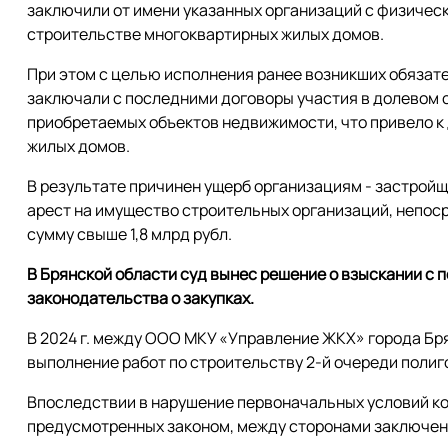
заключили от имени указанных организаций с физиче
строительстве многоквартирных жилых домов.
При этом с целью исполнения ранее возникших обяза
заключали с последними договоры участия в долевом 
приобретаемых объектов недвижимости, что привело 
жилых домов.
В результате причинен ущерб организациям - застрой
арест на имущество строительных организаций, непос
сумму свыше 1,8 млрд рубл.
В Брянской области суд вынес решение о взыскании с п
законодательства о закупках.
В 2024 г. между ООО МКУ «Управление ЖКХ» города Бр
выполнение работ по строительству 2-й очереди полиг
Впоследствии в нарушение первоначальных условий кон
предусмотренных законом, между сторонами заключен