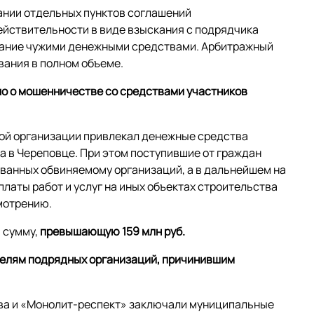
нании отдельных пунктов соглашений
йствительности в виде взыскания с подрядчика
ование чужими денежными средствами. Арбитражный
вания в полном объеме.
ло о мошенничестве со средствами участников
ьной организации привлекал денежные средства
а в Череповце. При этом поступившие от граждан
ванных обвиняемому организаций, а в дальнейшем на
платы работ и услуг на иных объектах строительства
мотрению.
 сумму,
превышающую 159 млн руб.
телям подрядных организаций, причинившим
оева и «Монолит-респект» заключали муниципальные