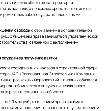
льно значимых объектов на территории
ы не выполняли, а денежные средства тратили на
 и ремонтных работ осуществлялось иными
 лишения свободы
с отбыванием в исправительной
 руб., с лишением права заниматься управленческой
строительства, связанной с выполнением
 осужден за получение взятки.
росам координации и надзора в строительной сфере
иректора НАО «Региональная Строительная Компания
ативно-розыскных мероприятий. Чиновник обязался
чередь, обвиняется в получении незаконного
во и ремонт социальных объектов.
фом 90 млн руб., с лишением права занимать
стного самоуправления, связанные с осуществлением