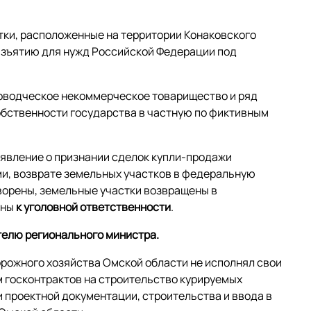
ки, расположенные на территории Конаковского
изъятию для нужд Российской Федерации под
оводческое некоммерческое товарищество и ряд
обственности государства в частную по фиктивным
аявление о признании сделок купли-продажи
и, возврате земельных участков в федеральную
ворены, земельные участки возвращены в
ены
к уголовной ответственности
.
телю регионального министра.
орожного хозяйства Омской области не исполнял свои
 госконтрактов на строительство курируемых
 проектной документации, строительства и ввода в