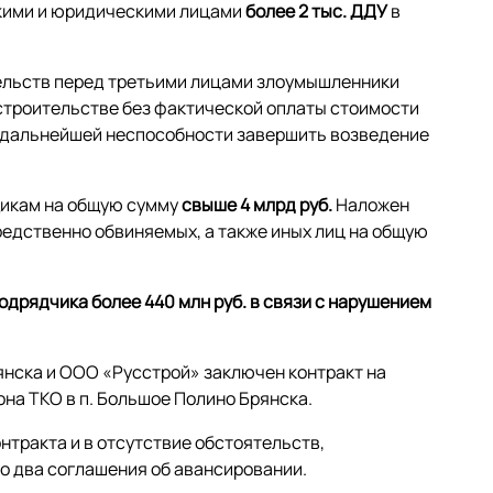
скими и юридическими лицами
более 2 тыс. ДДУ
в
тельств перед третьими лицами злоумышленники
строительстве без фактической оплаты стоимости
к дальнейшей неспособности завершить возведение
щикам на общую сумму
свыше 4 млрд руб.
Наложен
редственно обвиняемых, а также иных лиц на общую
одрядчика более 440 млн руб. в связи с нарушением
янска и ООО «Русстрой» заключен контракт на
она ТКО в п. Большое Полино Брянска.
тракта и в отсутствие обстоятельств,
о два соглашения об авансировании.