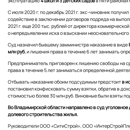
эксплуатацию
4 школ и 3 детских садов
в пяти районах
С июля 2020 г. по декабрь 2021 г. экс-чиновник получил
содействие в заключении договоров подряда на выполн
2021 г. еще 200 тыс. рублей от директора коммерческо
о непредъявлении иска о взыскании неосновательного 
Суд назначил бывшему замминистра наказание в виде
млн руб.
и лишения права в течение 6 лет занимать оп
Предприниматель приговорен к лишению свободы на с
права в течение 5 лет заниматься определенной деяте
Отбывать наказание обоим подсудимым предстоит
в и
постановил конфисковать сумму взятки, обратив в до
стоимостью более 30 млн руб. Виновные были взяты под
Во Владимирской области направлено в суд уголовное
долевого строительства жилья.
Руководители ООО «СитиСтрой», ООО «ИнтерСтройПлю