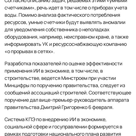
Согласно описанию задач, решаемых этими «умными
счетчиками», речь идет в том числе о приборах учета
воды. Помимо анализа фактического потребления
ресурсов, умные счетчики будут выявлять аномалии
для уведомления собственника о неполадках
оборудования, например, неисправном кране, а также
информировать УК и ресурсоснабжающую компанию
«о прорывах в сетях».
Разработка показателей по оценке эффективности
применения ИИ в экономике, в том числе, в
строительстве, ведется Минстроем при участии
Минцифры по поручению правительства, следует из
сообщений ассоциаций строителей. Соответствующее
поручение дал вице-премьер-руководитель аппарата
правительства Дмитрий Григоренко 6 февраля.
Система КПЭ по внедрению ИИ в экономике,
социальной сфере и госуправлении формируется в
рамках подготовки национального плана развития