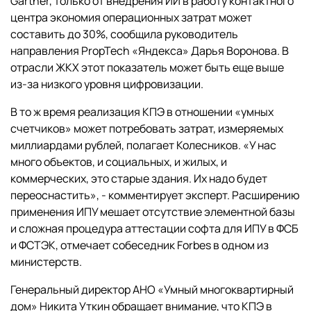
Gartner, только от внедрения ИИ в работу контактного
центра экономия операционных затрат может
составить до 30%, сообщила руководитель
направления PropTech «Яндекса» Дарья Воронова. В
отрасли ЖКХ этот показатель может быть еще выше
из-за низкого уровня цифровизации.
В то ж время реализация КПЭ в отношении «умных
счетчиков» может потребовать затрат, измеряемых
миллиардами рублей, полагает Колесников. «У нас
много объектов, и социальных, и жилых, и
коммерческих, это старые здания. Их надо будет
переоснастить», - комментирует эксперт. Расширению
применения ИПУ мешает отсутствие элементной базы
и сложная процедура аттестации софта для ИПУ в ФСБ
и ФСТЭК, отмечает собеседник Forbes в одном из
министерств.
Генеральный директор АНО «Умный многоквартирный
дом» Никита Уткин обращает внимание, что КПЭ в