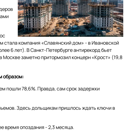
идеров
ками
нос
м стала компания «Славянский дом» - в Ивановской
лее 6 лет). В Санкт-Петербурге антирекорд бьет
 в Москве заметно притормозил концерн «Крост» (19,8
м образом:
нием пошли 78,6%. Правда, сам срок задержки
объемов. Здесь дольщикам пришлось ждать ключи в
е время опоздания - 2,3 месяца.