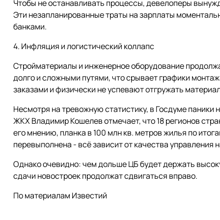
Чтобы не останавливать процессы, девелоперы вынужд
Эти незапланированные траты на зарплаты моменталь
банками.
4. Инфляция и логистический коллапс
Стройматериалы и инженерное оборудование продолжа
долго и сложными путями, что срывает графики монта
заказами и физически не успевают отгружать материа
Несмотря на тревожную статистику, в Госдуме паники 
ЖКХ Владимир Кошелев отмечает, что 18 регионов стра
его мнению, планка в 100 млн кв. метров жилья по итог
перевыполнена - всё зависит от качества управления н
Однако очевидно: чем дольше ЦБ будет держать высоку
сдачи новостроек продолжат сдвигаться вправо.
По материалам Известий