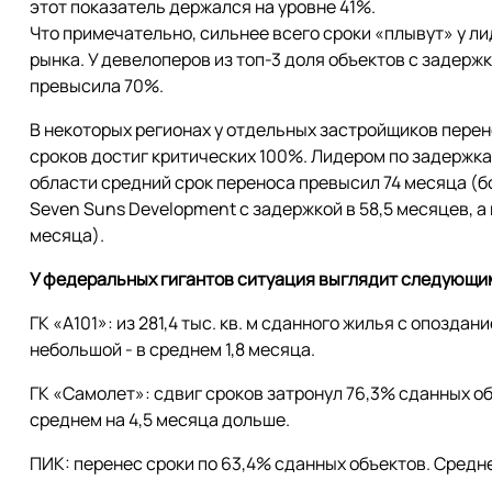
этот показатель держался на уровне 41%.
Что примечательно, сильнее всего сроки «плывут» у л
рынка. У девелоперов из топ-3 доля объектов с задерж
превысила 70%.
В некоторых регионах у отдельных застройщиков пере
сроков достиг критических 100%. Лидером по задержка
области средний срок переноса превысил 74 месяца (бо
Seven Suns Development с задержкой в 58,5 месяцев, а
месяца).
У федеральных гигантов ситуация выглядит следующи
ГК «А101»: из 281,4 тыс. кв. м сданного жилья с опозда
небольшой - в среднем 1,8 месяца.
ГК «Самолет»: сдвиг сроков затронул 76,3% сданных 
среднем на 4,5 месяца дольше.
ПИК: перенес сроки по 63,4% сданных объектов. Средне