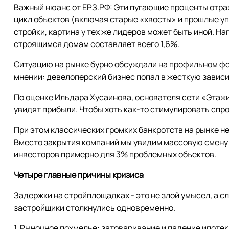
Важный нюанс от ЕРЗ.РФ: Эти пугающие проценты отр
цикл объектов (включая старые «хвосты» и прошлые уп
стройки, картина у тех же лидеров может быть иной. Н
строящимся домам составляет всего 1,6%.
Ситуацию на рынке бурно обсуждали на профильном фо
мнении: девелоперский бизнес попал в жесткую завис
По оценке Ильдара Хусаинова, основателя сети «Этажи
увидят прибыли. Чтобы хоть как-то стимулировать спр
При этом классических громких банкротств на рынке не
Вместо закрытия компаний мы увидим массовую смену в
инвесторов примерно для 3% проблемных объектов.
Четыре главные причины кризиса
Задержки на стройплощадках - это не злой умысел, а с
застройщики столкнулись одновременно.
1. Рыночное похмелье: затоваривание и падение ипотек