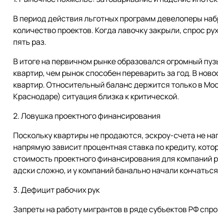
В период действия льготных программ девелоперы наб
количество проектов. Когда лавочку закрыли, спрос ру
пять раз.
В итоге на первичном рынке образовался огромный пуз
квартир, чем рынок способен переварить за год. В но
квартир. Относительный баланс держится только в Мос
Краснодаре) ситуация близка к критической.
2. Ловушка проектного финансирования
Поскольку квартиры не продаются, эскроу-счета не нап
напрямую зависит процентная ставка по кредиту, котор
стоимость проектного финансирования для компаний р
адски сложно, и у компаний банально начали кончаться
3. Дефицит рабочих рук
Запреты на работу мигрантов в ряде субъектов РФ спр