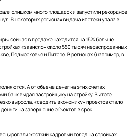
рали слишком много площадок и запустили рекордное
хнул. В некоторых регионах выдача ипотеки упала в
ырь: сейчас в продаже находится на 15% больше
востройках «зависло» около 550 тысяч нераспроданных
кве, Подмосковье и Питере. В регионах (например, в
олняются. А от объема денег на этих счетах
ый банк выдал застройщику на стройку. В итоге
езко выросла, «сводить экономику» проектов стало
 деньги на завершение объектов в срок.
овоцировали жесткий кадровый голод на стройках.