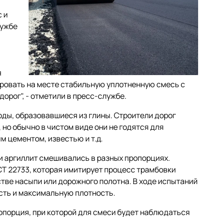
 и
лужбе
я
ировать на месте стабильную уплотненную смесь с
орог", - отметили в пресс-службе.
ды, образовавшиеся из глины. Строители дорог
но обычно в чистом виде они не годятся для
м цементом, известью и т.д.
и аргиллит смешивались в разных пропорциях.
Т 22733, которая имитирует процесс трамбовки
стве насыпи или дорожного полотна. В ходе испытаний
сть и максимальную плотность.
опорция, при которой для смеси будет наблюдаться