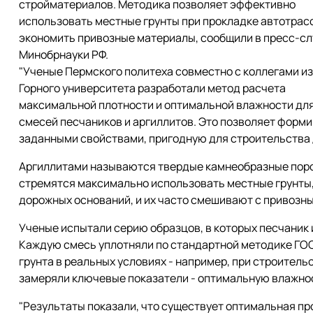
стройматериалов. Методика позволяет эффективно
использовать местные грунты при прокладке автотрасс
экономить привозные материалы, сообщили в пресс-с
Минобрнауки РФ.
"Ученые Пермского политеха совместно с коллегами из
Горного университета разработали метод расчета
максимальной плотности и оптимальной влажности дл
смесей песчаников и аргиллитов. Это позволяет форм
заданными свойствами, пригодную для строительства д
Аргиллитами называются твердые камнеобразные поро
стремятся максимально использовать местные грунты, 
дорожных оснований, и их часто смешивают с привозны
Ученые испытали серию образцов, в которых песчаник 
Каждую смесь уплотняли по стандартной методике ГОС
грунта в реальных условиях - например, при строитель
замеряли ключевые показатели - оптимальную влажно
"Результаты показали, что существует оптимальная пр