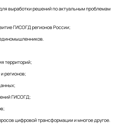
 для выработки решений по актуальным проблемам
звитие ГИСОГД регионов России;
и единомышленников.
ия территорий;
и регионов;
данных;
дений ГИСОГД;
в;
просов цифровой трансформации и многое другое.