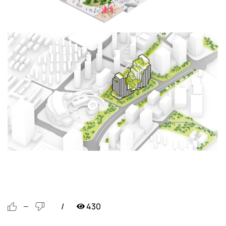
430
—