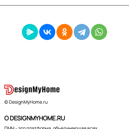
© DesignMyHome.ru
О DESIGNMYHOME.RU
DMH - это платформа, объединяющая всех