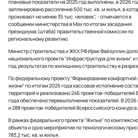
плановые показатели на 2025 год выполнены, в 2026 го
запланировано расселение 500 тыс. кв. м жилья, в кот
проживают не менее 35 тыс. человек", - отмечается в
сообщении министерства в Мах по итогам заседания
президиума (штаба) правительственной комиссии по
региональному развитию.
Министр строительства и ЖКХ РФ Ирек Файзуллин доло
национального проекта "Инфраструктура для жизни" и 
год, результатах по жилищному строительству в разрезе
По федеральному проекту "Формирование комфортной 
жизни" по итогам 2025 года кассовое исполнение сост
территорий и реализовано 246 проектов-победителей В
года обеспечено перевыполнение показателей. В 2026 
и 288 проектов-победителей Всероссийского конкурса.
В рамках федерального проекта "Жилье" по комплексн
объекта и одно мероприятие по технологическому при
783,2 тыс. кв. м жилья.