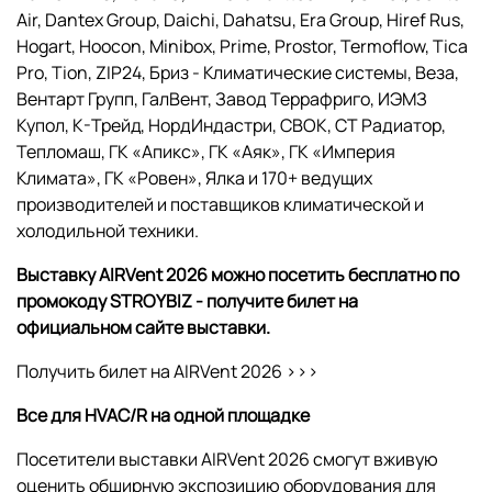
Air, Dantex Group, Daichi, Dahatsu, Era Group, Hiref Rus,
Hogart, Hoocon, Minibox, Prime, Prostor, Termoflow, Tica
Pro, Tion, ZIP24, Бриз - Климатические системы, Веза,
Вентарт Групп, ГалВент, Завод Террафриго, ИЭМЗ
Купол, К-Трейд, НордИндастри, СВОК, СТ Радиатор,
Тепломаш, ГК «Апикс», ГК «Аяк», ГК «Империя
Климата», ГК «Ровен», Ялка и 170+ ведущих
производителей и поставщиков климатической и
холодильной техники.
Выставку
AIRVent
2026 можно посетить бесплатно по
промокоду
STROYBIZ
- получите билет на
официальном сайте выставки.
Получить билет на AIRVent 2026 >>>
Все для
HVAC
/
R
на одной площадке
Посетители выставки AIRVent 2026 смогут вживую
оценить обширную экспозицию оборудования для