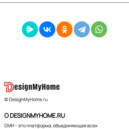
© DesignMyHome.ru
О DESIGNMYHOME.RU
DMH - это платформа, объединяющая всех