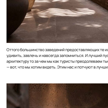
Оттого большинство заведений предоставляющих те ил
удивить, завлечь и навсегда запомниться. И лучший пу
архитектуру то за чем мы как туристы преодолеваем ты
— вот, что мы хотим видеть. Этим нас и потчуют в лучш