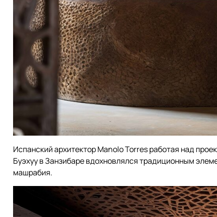
Испанский архитектор Manolo Torres работая над проек
Буэхуу в Занзибаре вдохновлялся традиционным элем
машрабия.